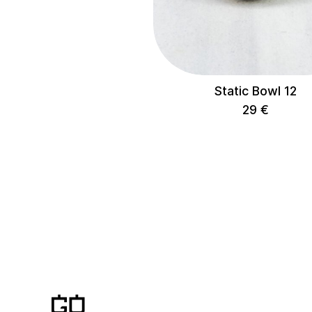
Посуд
COLLECTIONS
Kora
Static Bowl 12
Статика
29
€
ЛОКАЦІЯ
Maysternya
Home
HEIGHT
< 10 cm
10-30 cm