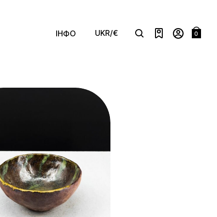
UKR/€
ІНФО
0
сортування
Search
Нове
Менша Ціна
Більша Ціна