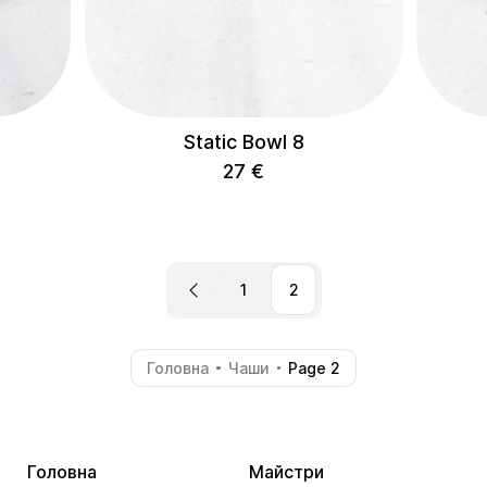
Delivery
Static Bowl 8
27
€
1
2
Головна
Чаши
Page 2
-
-
Головна
Майстри