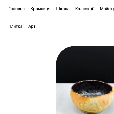
Головна
Крамниця
Школа
Коллекції
Майст
фільти
Плитка
Арт
PRICE
До 50 €
50 € – 100 €
100 € – 200 €
CATEGORIES
Все
Чаши