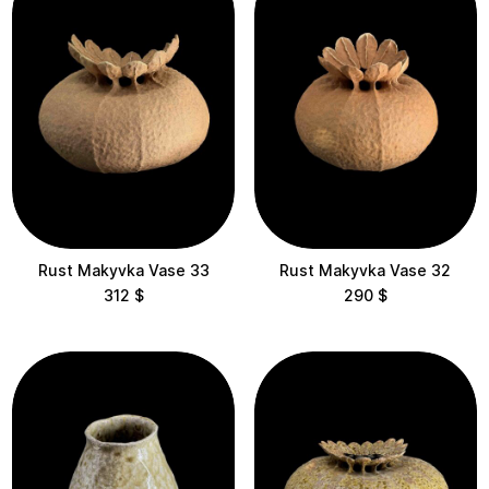
Полум'я
Флора
Гарбузи
Kora
Lotus
Маківки
Rust Makyvka Vase 33
Rust Makyvka Vase 32
312
$
290
$
Пагоди
Шишки
Статика
Храми