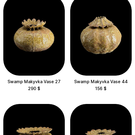
View results
Clear filters
Swamp Makyvka Vase 27
Swamp Makyvka Vase 44
290
$
156
$