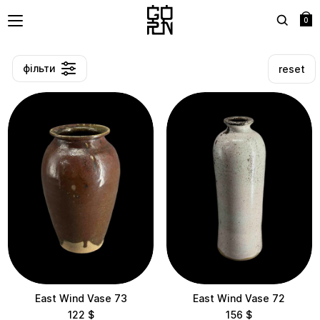
0
Search
фільти
reset
Refine
Нове
Сортування
Менша Ціна
Нове
Більша Ціна
Менша Ціна
Більша Ціна
Price
East Wind Vase 73
East Wind Vase 72
До $50
$50 – $100
$100 – $200
122
$
156
$