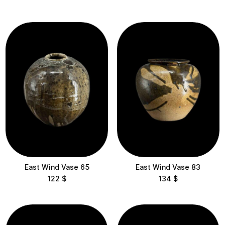
$200 – $500
$500 – $1,000
$1,000 – $2,000
$2,000 – $5,000
Categories
Все
Скульптури
Вази
Collections
East Wind Vase 65
East Wind Vase 83
122
$
134
$
Корали
Східний Вітер