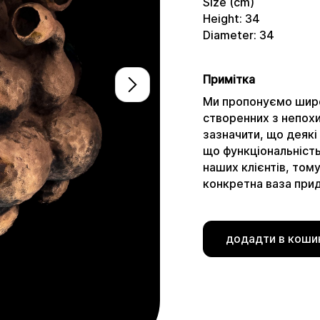
Size (cm)
Height: 34
Diameter: 34
Примітка
Ми пропонуємо широ
створенних з непох
зазначити, що деякі
що функціональніст
наших клієнтів, том
конкретна ваза при
додадти в коши