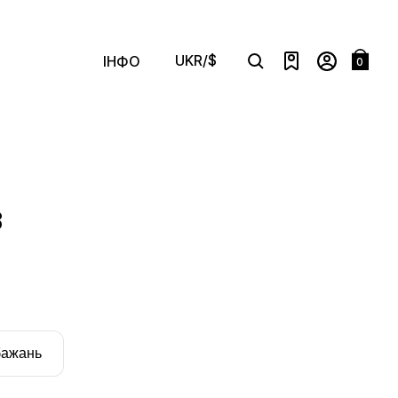
UKR/$
ІНФО
0
Search
3
бажань