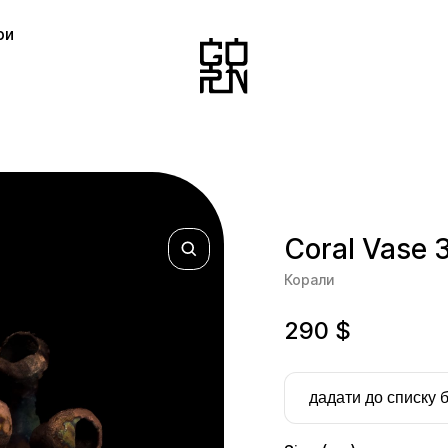
ри
Coral Vase 
Корали
290
$
дадати до списку 