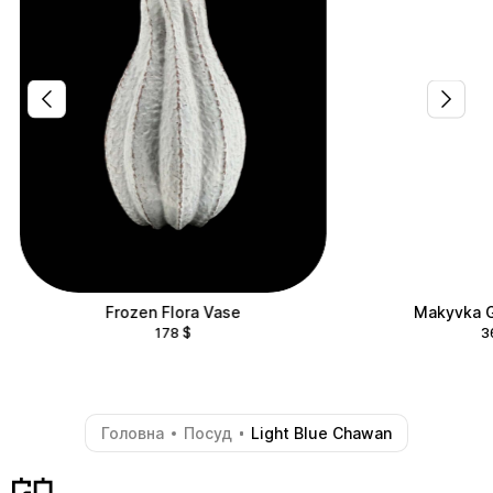
Frozen Flora Vase
Makyvka G
178
$
3
Головна
Посуд
Light Blue Chawan
-
-