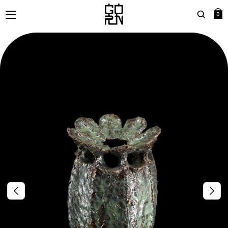
0
Search