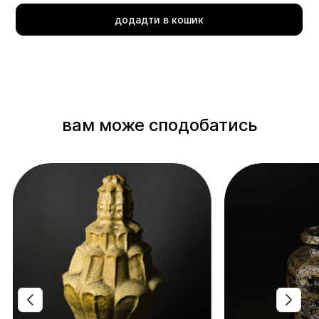
додадти в кошик
вам може сподобатись