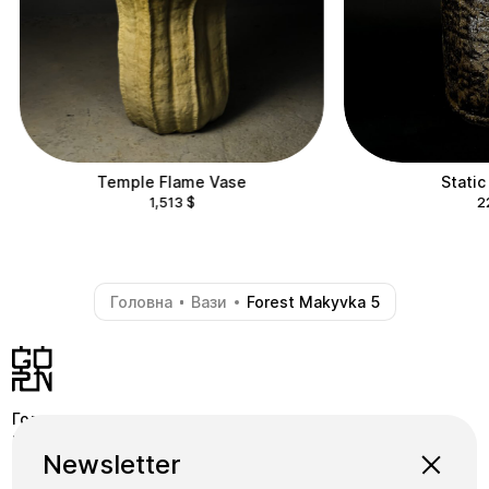
Temple Flame Vase
Static
1,513
$
2
Головна
Вази
Forest Makyvka 5
-
-
Головна
Крамниця
Pinterest
Newsletter
Школа
Коллекції
Instagram