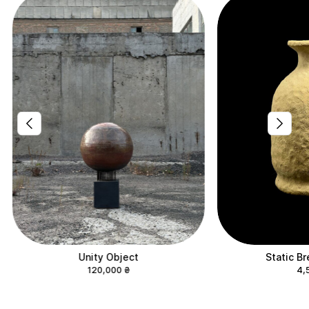
Unity Object
Static Br
120,000
₴
4,