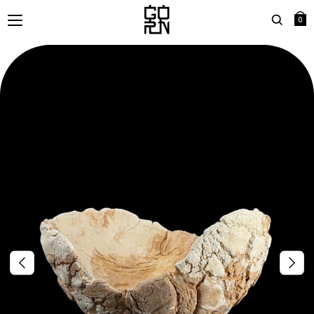
0
Search