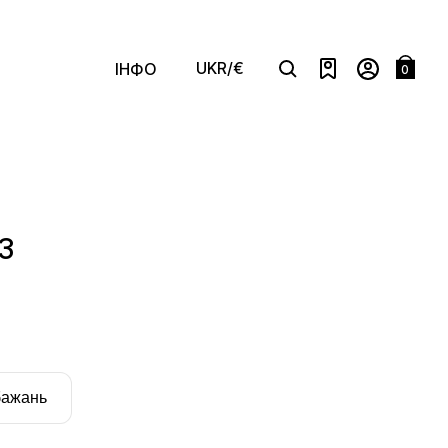
UKR/€
ІНФО
0
Search
 3
бажань