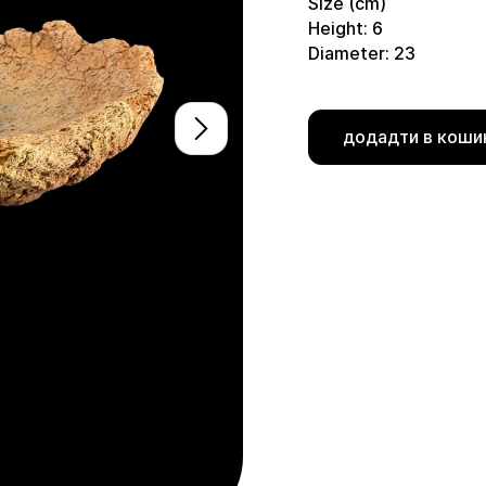
Size (cm)
Height: 6
Diameter: 23
додадти в коши