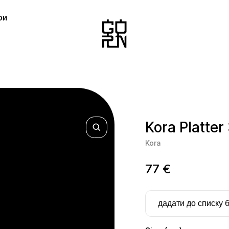
ри
Kora Platter
Kora
77
€
дадати до списку 