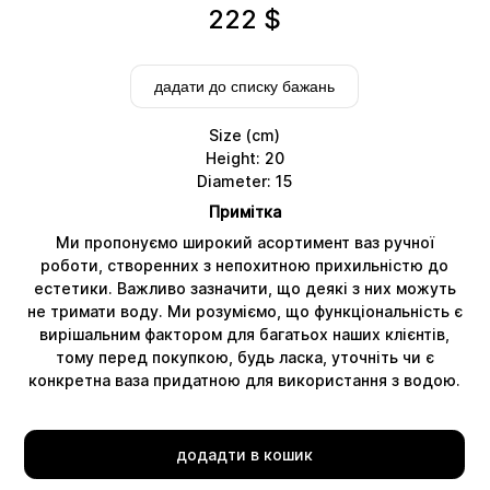
222
$
дадати до списку бажань
Size (cm)
Height: 20
Diameter: 15
Примітка
Ми пропонуємо широкий асортимент ваз ручної
роботи, створенних з непохитною прихильністю до
естетики. Важливо зазначити, що деякі з них можуть
не тримати воду. Ми розуміємо, що функціональність є
Delivery
вирішальним фактором для багатьох наших клієнтів,
тому перед покупкою, будь ласка, уточніть чи є
конкретна ваза придатною для використання з водою.
додадти в кошик