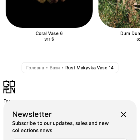
Coral Vase 6
Dum Dum
311
$
6
Головна
Вази
Rust Makyvka Vase 14
-
-
Головна
Крамниця
Pinterest
Newsletter
Школа
Коллекції
Instagram
Subscribe to our updates, sales and new
Майстри
Facebook
collections news
Плитка
+380739339155