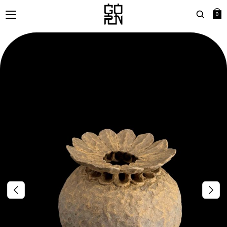
0
Search