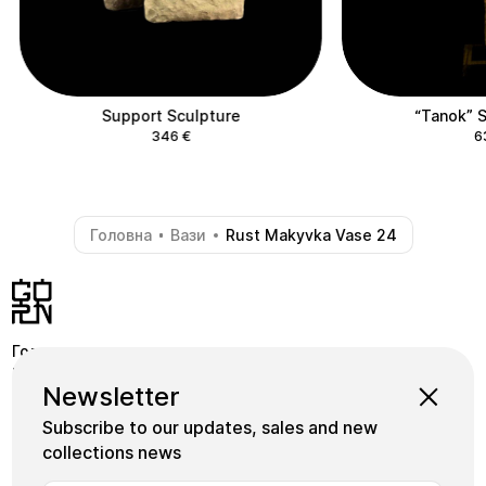
Support Sculpture
“Tanok” S
346
€
6
Головна
Вази
Rust Makyvka Vase 24
-
-
Головна
Крамниця
Pinterest
Newsletter
Школа
Коллекції
Instagram
Subscribe to our updates, sales and new
Майстри
Facebook
collections news
Плитка
+380739339155