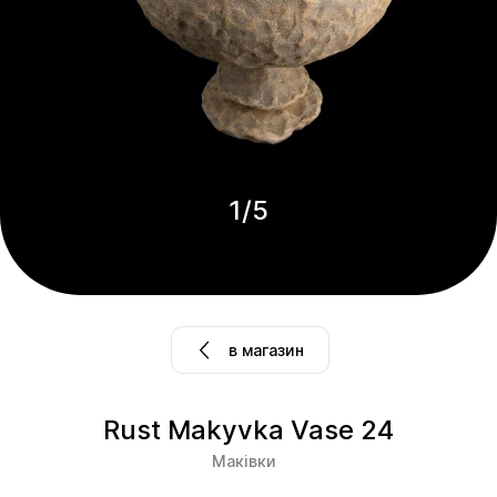
1
/
5
в магазин
Rust Makyvka Vase 24
Маківки