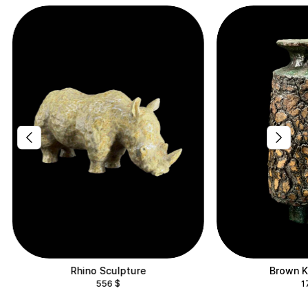
Rhino Sculpture
Brown K
556
$
1