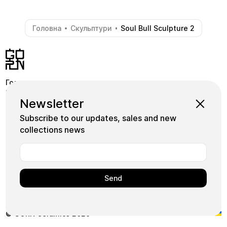
Головна
Скульптури
Soul Bull Sculpture 2
-
-
Головна
Крамниця
Pinterest
Newsletter
Школа
Коллекції
Instagram
Subscribe to our updates, sales and new
Майстри
Facebook
collections news
Плитка
+380739339155
Арт
Користуючись нашим сайтом, ви погоджуєтесь на
використання нами файлів cookie.
Ok
© GORN Ceramics 2026