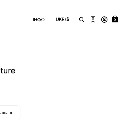
UKR/$
ІНФО
0
Search
ture
бажань