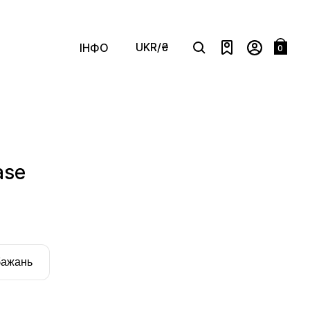
UKR/₴
ІНФО
0
Search
ase
бажань