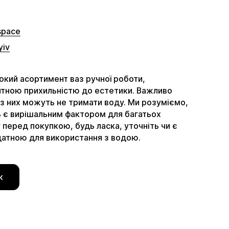
space
yiv
кий асортимент ваз ручної роботи,
итною прихильністю до естетики. Важливо
 з них можуть не тримати воду. Ми розуміємо,
ь є вирішальним фактором для багатьох
у перед покупкою, будь ласка, уточніть чи є
датною для використання з водою.
к