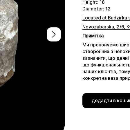
Height: 18
Diameter: 12
Located at Budzirka 
Novozabarska, 2/6, K
Примітка
Ми пропонуємо широ
створенних з непох
зазначити, що деякі
що функціональніст
наших клієнтів, том
конкретна ваза при
додадти в коши