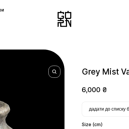
ри
Grey Mist V
6,000
₴
дадати до списку 
Size (cm)