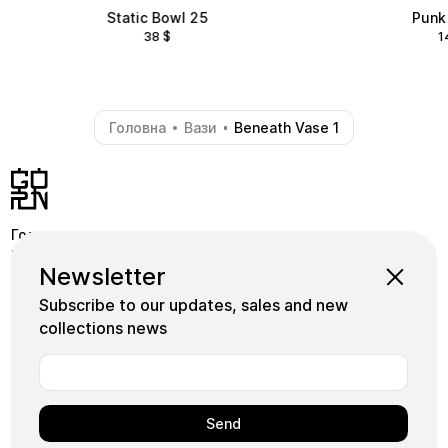
Static Bowl 25
Punk
38
$
1
Головна
Вази
Beneath Vase 1
-
-
Головна
Крамниця
Pinterest
Newsletter
Школа
Коллекції
Instagram
Subscribe to our updates, sales and new
Майстри
Facebook
collections news
Плитка
+380739339155
Арт
Користуючись нашим сайтом, ви погоджуєтесь на
використання нами файлів cookie.