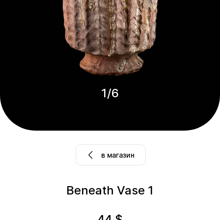
1
/
6
в магазин
Beneath Vase 1
44
$