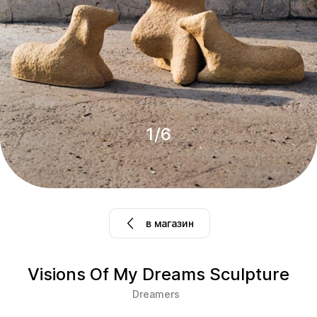
1
/
6
в магазин
Visions Of My Dreams Sculpture
Dreamers