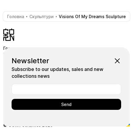
Головна
Скульптури
Visions Of My Dreams Sculpture
-
-
Головна
Крамниця
Pinterest
Newsletter
Школа
Коллекції
Instagram
Subscribe to our updates, sales and new
Майстри
Facebook
collections news
Плитка
+380739339155
Арт
Користуючись нашим сайтом, ви погоджуєтесь на
використання нами файлів cookie.
Ok
© GORN Ceramics 2026