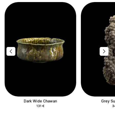
Dark Wide Chawan
Grey S
131
€
3