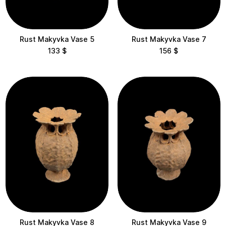
Статика
Rust Makyvka Vase 5
Rust Makyvka Vase 7
Храми
133
$
156
$
Врітті
Локація
Avangarden Art Gallery
Litkovska Showroom
Maysternya Home
Delivery
Mirali
Mlyn Design Hub
Rust Makyvka Vase 8
Rust Makyvka Vase 9