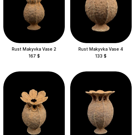
Kora
Lotus
Маківки
Rust Makyvka Vase 2
Rust Makyvka Vase 4
Очерет
167
$
133
$
Пагоди
Самадхі
Тіні
Шишки
Душі
Сталагміти