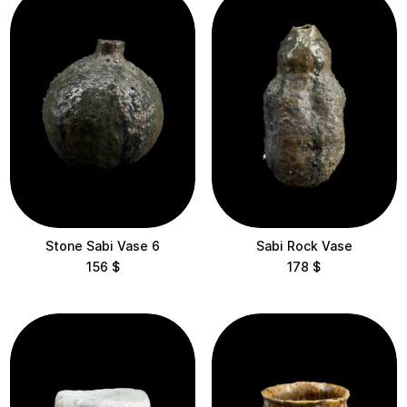
View results
Clear filters
Stone Sabi Vase 6
Sabi Rock Vase
156
$
178
$