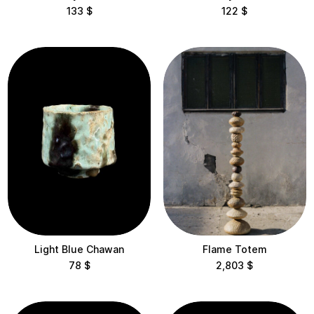
Ukrainian Design Week Embassy
133
$
122
$
Vsi Svoi
Height
< 10 cm
10-30 cm
30-60 cm
60-100 cm
100-200 cm
Light Blue Chawan
Flame Totem
78
$
2,803
$
> 200 cm