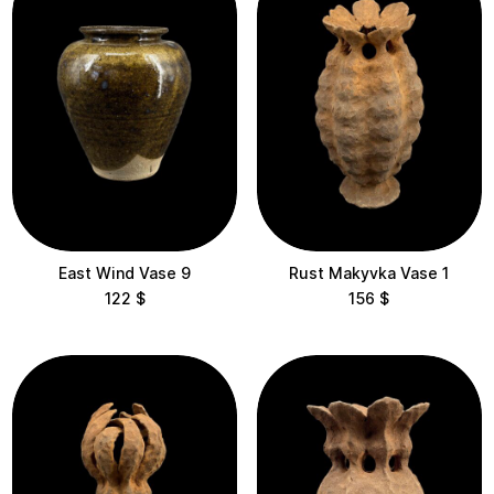
Посуд
Вази
Collections
Корали
Dreamers
Східний Вітер
East Wind Vase 9
Rust Makyvka Vase 1
122
$
156
$
Полум'я
Флора
Обереги
Гарбузи