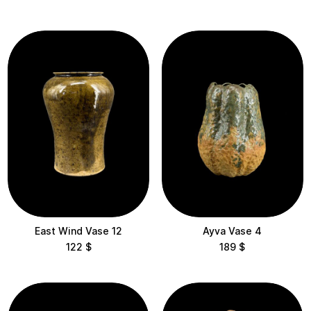
$200 – $500
$500 – $1,000
$1,000 – $2,000
$2,000 – $5,000
$5,000 – $10,000
Categories
Все
Чаши
Chairs
East Wind Vase 12
Ayva Vase 4
122
$
189
$
Об'єкти
Скульптури