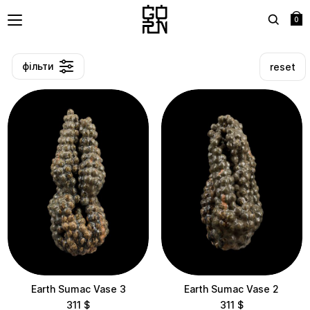
0
Search
фільти
reset
Refine
Нове
Сортування
Менша Ціна
Нове
Більша Ціна
Менша Ціна
Більша Ціна
Price
Earth Sumac Vase 3
Earth Sumac Vase 2
До $50
$50 – $100
$100 – $200
311
$
311
$