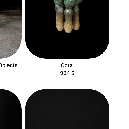
Objects
Coral
934
$