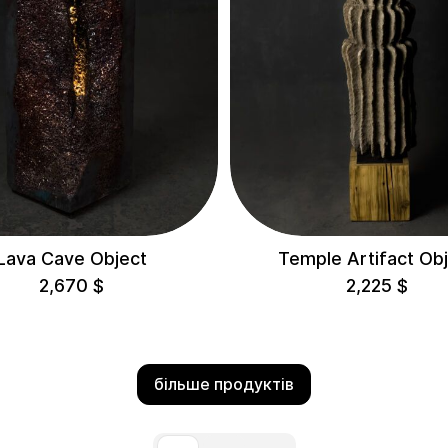
Lava Cave Object
Temple Artifact Ob
2,670
$
2,225
$
більше продуктів