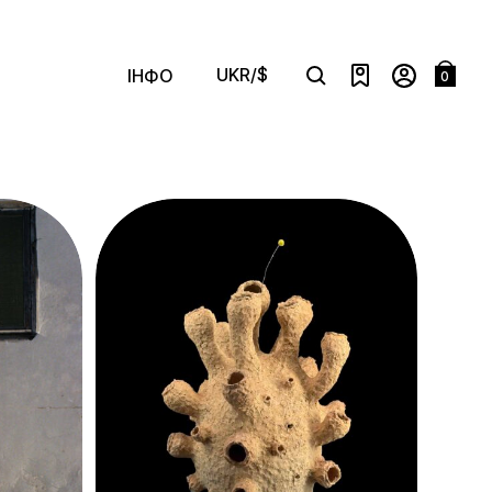
UKR/$
ІНФО
0
сортування
Search
Нове
Менша Ціна
Більша Ціна