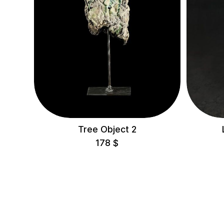
Tree Object 2
178
$