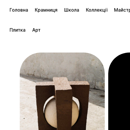
Головна
Крамниця
Школа
Коллекції
Майст
фільти
Плитка
Арт
PRICE
$100 – $200
$200 – $500
$500 – $1,000
$1,000 – $2,000
$2,000 – $5,000
$5,000 – $10,000