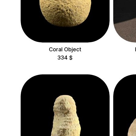
ЛОКАЦІЯ
Maysternya
Home
Mirali
Ukrainian Design
Coral Object
Week Embassy
334
$
HEIGHT
< 10 cm
10-30 cm
30-60 cm
60-100 cm
100-200 cm
> 200 cm