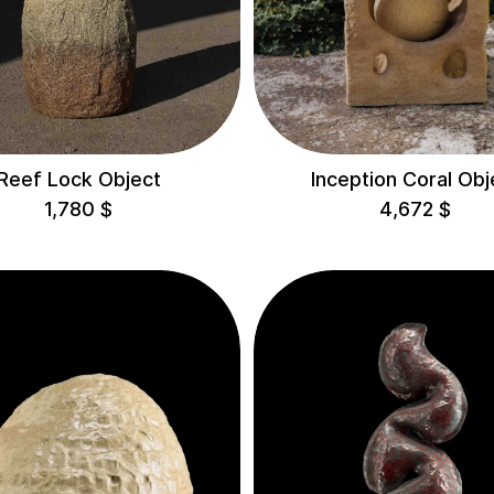
Reef Lock Object
Inception Coral Obj
1,780
$
4,672
$