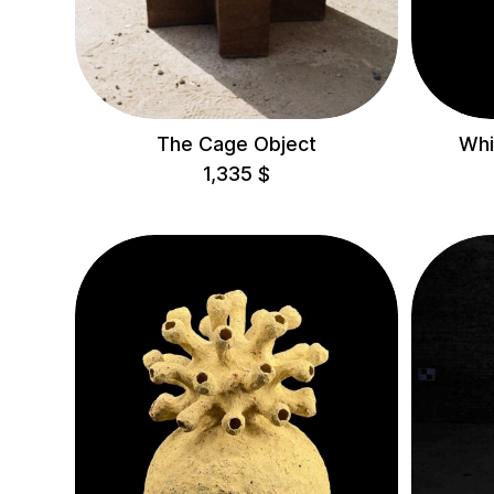
CATEGORIES
Все
Об'єкти
The Cage Object
Whi
Скульптури
1,335
$
COLLECTIONS
Корали
Полум'я
Гарбузи
Сталагміти
Храми
Врітті