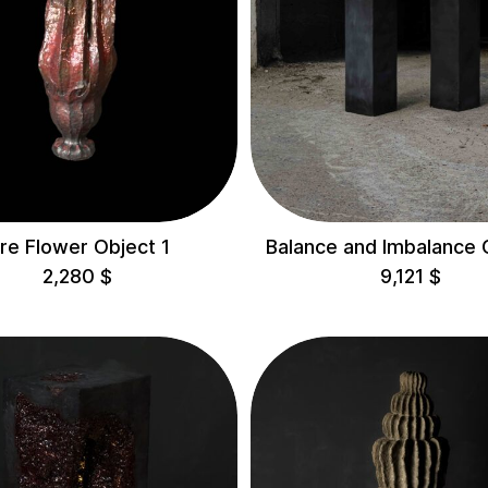
ire Flower Object 1
Balance and Imbalance 
2,280
$
9,121
$