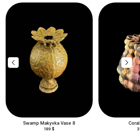
Swamp Makyvka Vase 8
Coral
189
$
3