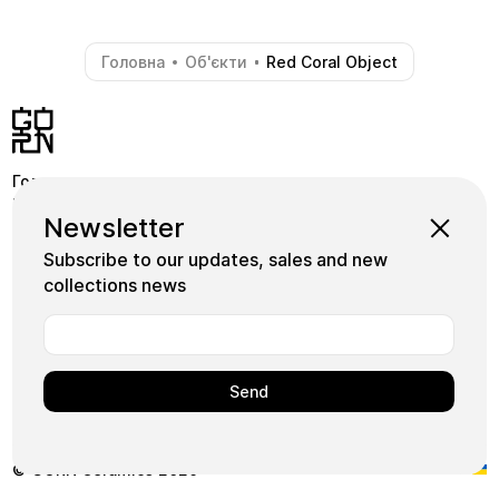
Головна
Об'єкти
Red Coral Object
-
-
Головна
Крамниця
Pinterest
Newsletter
Школа
Коллекції
Instagram
Subscribe to our updates, sales and new
Майстри
Facebook
collections news
Плитка
+380739339155
Арт
Користуючись нашим сайтом, ви погоджуєтесь на
використання нами файлів cookie.
Ok
© GORN Ceramics 2026