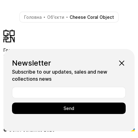
Головна
Об'єкти
Cheese Coral Object
-
-
Головна
Крамниця
Pinterest
Newsletter
Школа
Коллекції
Instagram
Subscribe to our updates, sales and new
Майстри
Facebook
collections news
Плитка
+380739339155
Арт
Користуючись нашим сайтом, ви погоджуєтесь на
використання нами файлів cookie.
Ok
© GORN Ceramics 2026