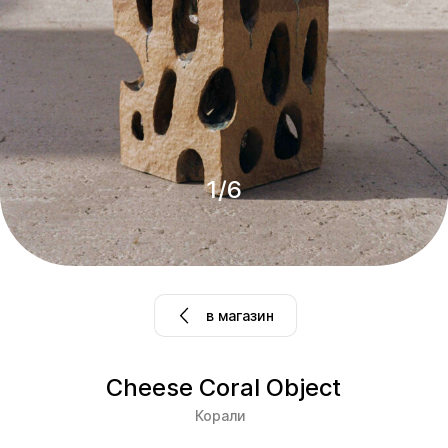
1
/
6
в магазин
Cheese Coral Object
Корали