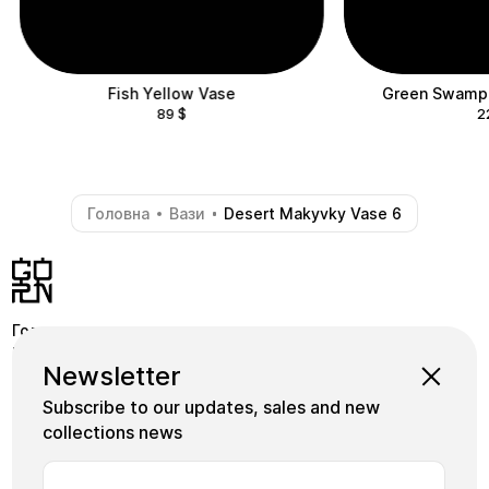
Fish Yellow Vase
Green Swamp 
89
$
2
Головна
Вази
Desert Makyvky Vase 6
-
-
Головна
Крамниця
Pinterest
Newsletter
Школа
Коллекції
Instagram
Subscribe to our updates, sales and new
Майстри
Facebook
collections news
Плитка
+380739339155
Арт