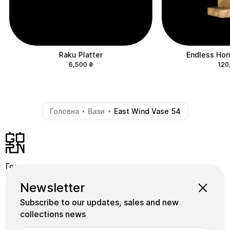
Raku Platter
Endless Hor
6,500
₴
120
Головна
Вази
East Wind Vase 54
-
-
Головна
Крамниця
Pinterest
Newsletter
Школа
Коллекції
Instagram
Subscribe to our updates, sales and new
Майстри
Facebook
collections news
Плитка
+380739339155