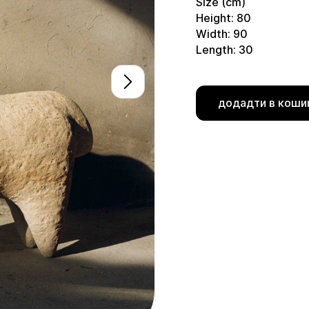
Size (cm)
Height: 80
Width: 90
Length: 30
додадти в коши