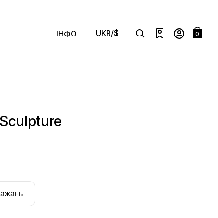
UKR/$
ІНФО
0
Search
Sculpture
бажань