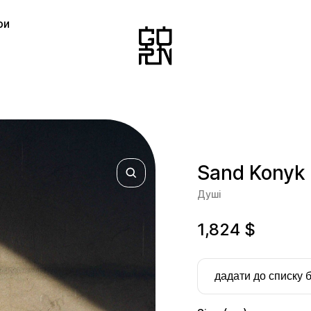
ри
Sand Konyk 
Душі
1,824
$
дадати до списку 