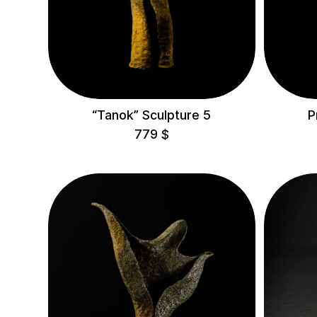
Корали
Dreamers
Східний Вітер
Полум'я
“Tanok” Sculpture 5
P
Флора
779
$
Обереги
Гарбузи
Kora
Lotus
Маківки
Очерет
Пагоди