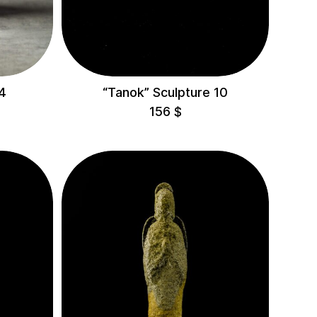
4
“Tanok” Sculpture 10
156
$