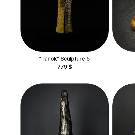
Самадхі
Тіні
Шишки
Душі
Сталагміти
“Tanok” Sculpture 5
Статика
779
$
Храми
Врітті
ЛОКАЦІЯ
Avangarden Art
Gallery
Litkovska
Showroom