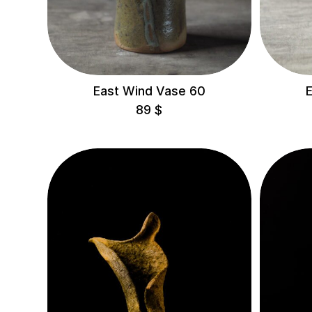
$5,000 – $10,000
CATEGORIES
East Wind Vase 60
Все
89
$
Чаши
Chairs
Об'єкти
Скульптури
Посуд
Вази
COLLECTIONS