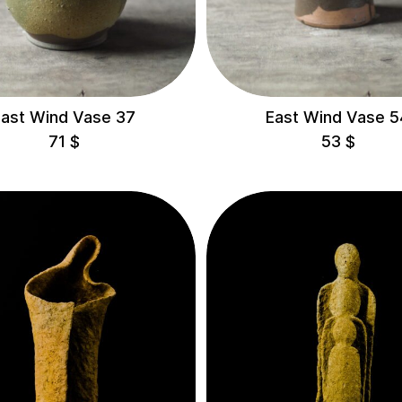
East Wind Vase 37
East Wind Vase 5
71
$
53
$