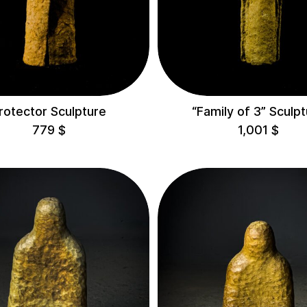
rotector Sculpture
“Family of 3” Sculp
779
$
1,001
$