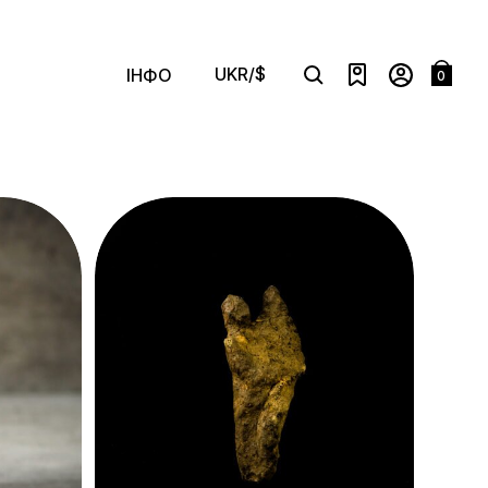
UKR/$
ІНФО
0
сортування
Search
Нове
Менша Ціна
Більша Ціна