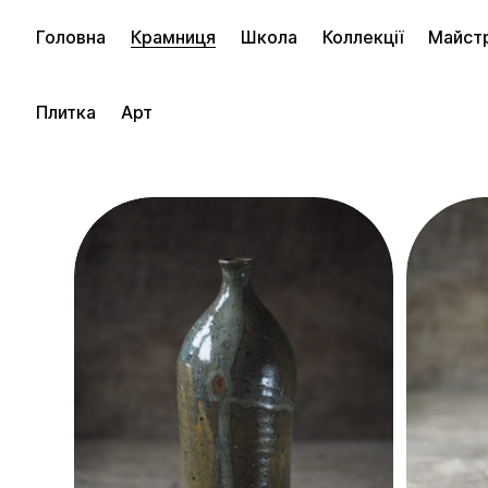
Головна
Крамниця
Школа
Коллекції
Майст
фільти
Плитка
Арт
PRICE
До $50
$50 – $100
$100 – $200
$200 – $500
$500 – $1,000
$1,000 – $2,000
$2,000 – $5,000