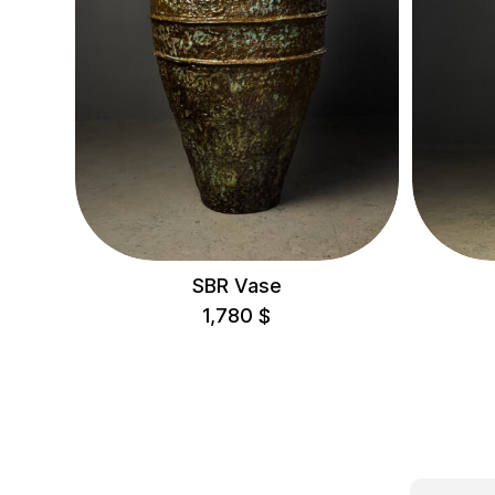
100-200 cm
> 200 cm
SBR Vase
1,780
$