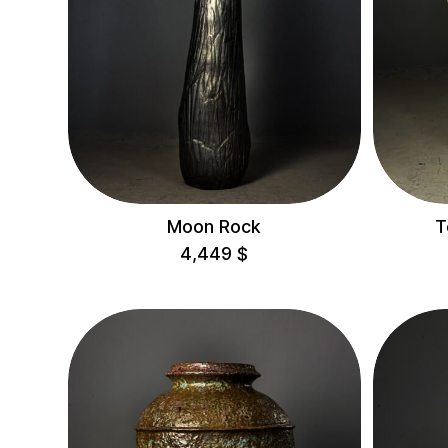
Maysternya
Home
Mirali
Mlyn Design Hub
Ukrainian Design
Week Embassy
Vsi Svoi
Moon Rock
T
4,449
$
HEIGHT
< 10 cm
10-30 cm
30-60 cm
60-100 cm