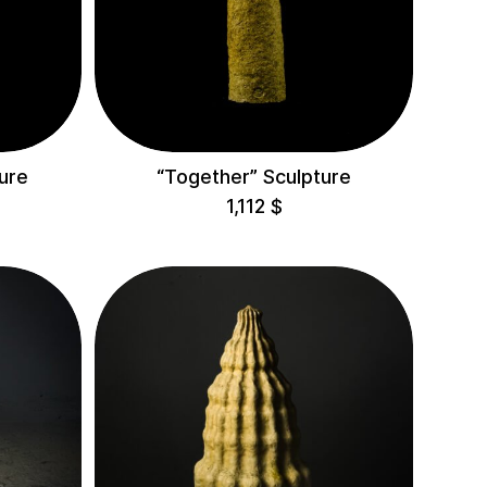
ture
“Together” Sculpture
1,112
$