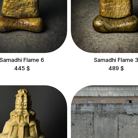
Delivery
Samadhi Flame 6
Samadhi Flame 
445
$
489
$